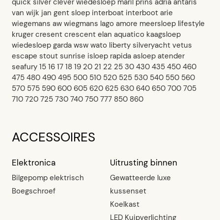
quick silver clever wiedesloep maril prins adria antaris
van wijk jan gent sloep interboat interboot arie
wiegemans aw wiegmans lago amore meersloep lifestyle
kruger cresent crescent elan aquatico kaagsloep
wiedesloep garda wsw wato liberty silveryacht vetus
escape stout sunrise isloep rapida asloep atender
seafury 15 16 17 18 19 20 21 22 25 30 430 435 450 460
475 480 490 495 500 510 520 525 530 540 550 560
570 575 590 600 605 620 625 630 640 650 700 705
710 720 725 730 740 750 777 850 860
ACCESSOIRES
Elektronica
Uitrusting binnen
Bilgepomp elektrisch
Gewatteerde luxe
Boegschroef
kussenset
Koelkast
LED Kuipverlichting