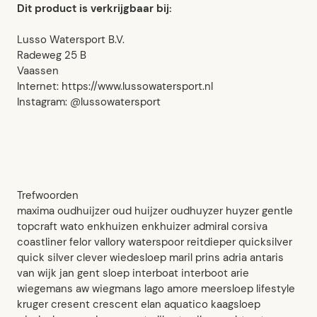
Dit product is verkrijgbaar bij:
Lusso Watersport B.V.
Radeweg 25 B
Vaassen
Internet: https://www.lussowatersport.nl
Instagram: @lussowatersport
Trefwoorden
maxima oudhuijzer oud huijzer oudhuyzer huyzer gentle
topcraft wato enkhuizen enkhuizer admiral corsiva
coastliner felor vallory waterspoor reitdieper quicksilver
quick silver clever wiedesloep maril prins adria antaris
van wijk jan gent sloep interboat interboot arie
wiegemans aw wiegmans lago amore meersloep lifestyle
kruger cresent crescent elan aquatico kaagsloep