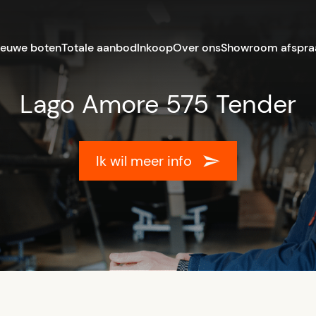
ieuwe boten
Totale aanbod
Inkoop
Over ons
Showroom afspra
Lago Amore 575 Tender
Ik wil meer info