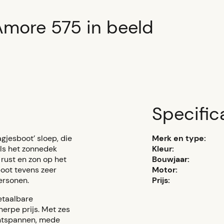
Amore 575 in beeld
Specific
gjesboot’ sloep, die
Merk en type:
als het zonnedek
Kleur:
 rust en zon op het
Bouwjaar:
boot tevens zeer
Motor:
personen.
Prijs:
etaalbare
herpe prijs. Met zes
ntspannen, mede