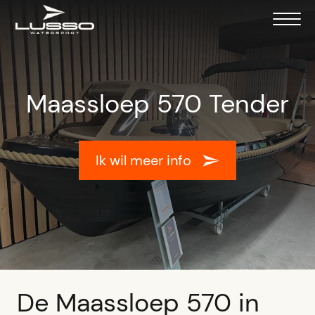
Maassloep 570 Tender
Ik wil meer info
De Maassloep 570 in