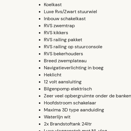
Koelkast
Luxe Rvs/Zwart stuurwiel
Inbouw schakelkast
RVS zwemtrap
RVS kikkers
RVS railing pakket
RVS railing op stuurconsole
RVS bekerhouders
Breed zwemplateau
Navigatieverlichting in boeg
Heklicht
12 volt aansluiting
Bilgenpomp elektrisch
Zeer veel opbergruimte onder de banke
Hoofdstroom schakelaar
Maxima 3D type aanduiding
Waterlijn wit
2x Brandstoftank 24ltr
Luxe vlaggenstok met NL vlag