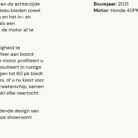
aan de achterzijde
Bouwjaar:
2021
teau bieden zowel
Motor:
Honda 40P
 en het in- en
als een
 de motor af te
igheid te
feer aan boord
 motor profiteert u
ulteert in rustige
gen tot 60 pk biedt
, of u nu kiest voor
erwaterschip, samen
kt elke vaartocht
idende design van
onze showroom!