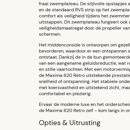
fraai zwemplateau. De stijlvolle opstapjes 
en de standaard RVS strip op het zwempla
comfort als veiligheid tijdens het zwemmen
uitstappen. Dit zwemplateau fungeert ook 
veiligheidsmaatregel door de propeller van
schermen.
Het middenconsole is ontworpen om gezell
bevorderen, waardoor er een ontspannen s
ontstaat. Dankzij de in de bun gemonteerde
van een aangename geluidsreductie, wat res
en stille vaartochten. Met een motorvermo
de Maxima 620 Retro uitstekende prestaties
snelheid of ontspanning. Het stabiele ond
met koersvastheid en uitstekend zicht, maa
comfortabel en plezierig.
Ervaar de moderne luxe en het ondersche
de Maxima 620 Retro zelf – kom langs in 
Opties & Uitrusting