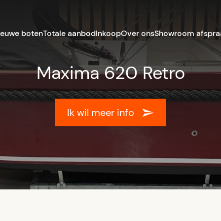
ieuwe boten
Totale aanbod
Inkoop
Over ons
Showroom afspra
Maxima 620 Retro
Ik wil meer info