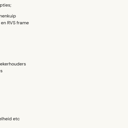
pties;
nnenkuip
l en RVS frame
bekerhouders
rs
elheid etc