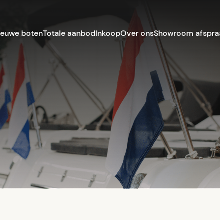
ieuwe boten
Totale aanbod
Inkoop
Over ons
Showroom afspra