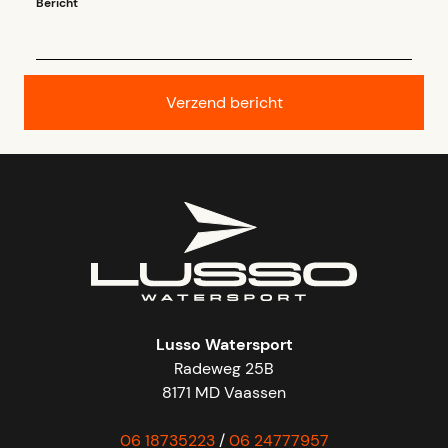
Bericht
Lusso Watersport
Radeweg 25B
8171 MD Vaassen
06 18735223
/
06 24777957