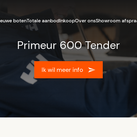
ieuwe boten
Totale aanbod
Inkoop
Over ons
Showroom afspra
Primeur 600 Tender
Ik wil meer info